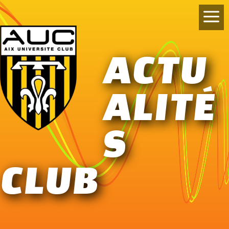
a
ACTU
ALITÉ
S
CLUB