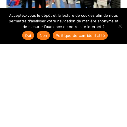
Acceptez-vous le dépôt et la lecture de cookies afin de nous
permettre d'analyser votre navigation de manière anonyme et
de mesurer l'audience de notre site internet ?
Oui
Non
Politique de confidentialité
L’AUC TAEKWONDO BRILLE AUX
FRANCE ESPOIRS
lundi 19 janvier 2026
De belles perf' pour les jeunes espoirs du club avec
deux titres nationaux et une médaille de bronze !