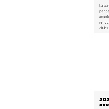
La pan
pendan
adapté
renouv
clubs.
202
nou