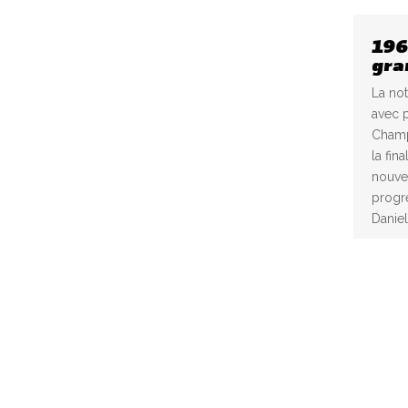
196
gra
La not
avec p
Champ
la fin
nouvel
progre
Daniel