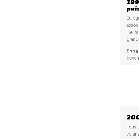
199
pui
Eu ég
assoc
: le h
grande
En 19
deven
200
Tous 
70 ans