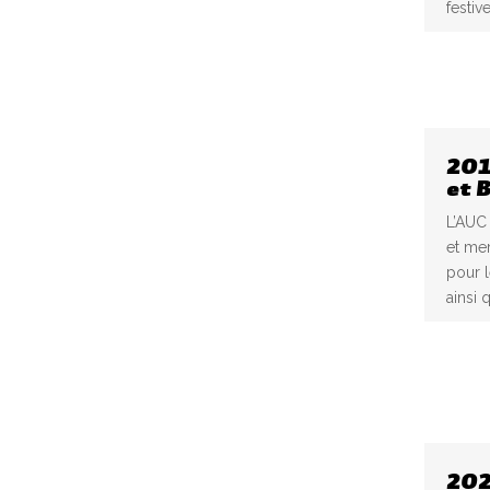
festi
201
et 
L’AUC
et mer
pour l
ainsi 
202