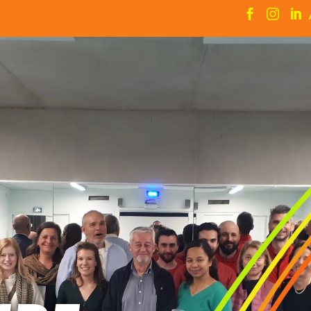


