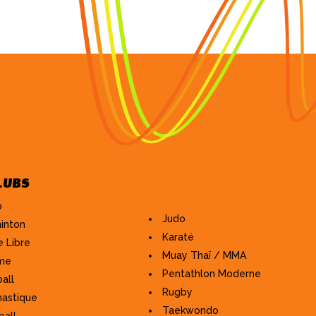
LUBS
AIX UNIVERSITE
CLUB
o
Judo
inton
Karaté
 Libre
Muay Thaï / MMA
ime
Pentathlon Moderne
all
Rugby
astique
Taekwondo