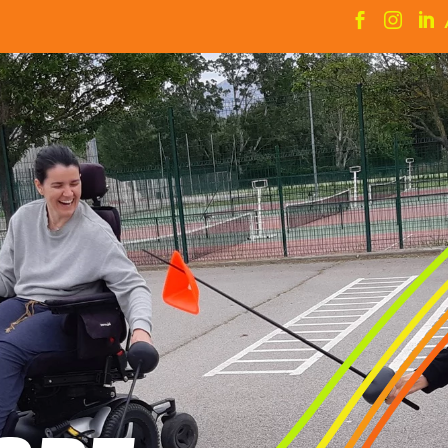


