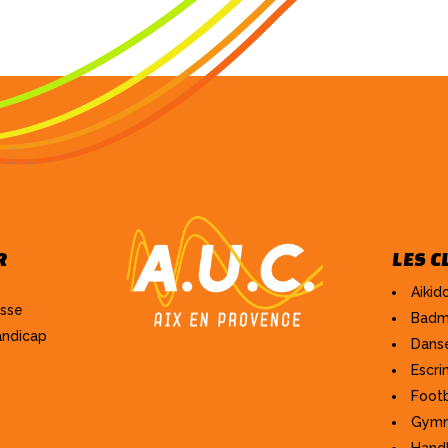
R
LES C
Aikid
esse
Badm
andicap
Danse
Escr
Footb
Gymn