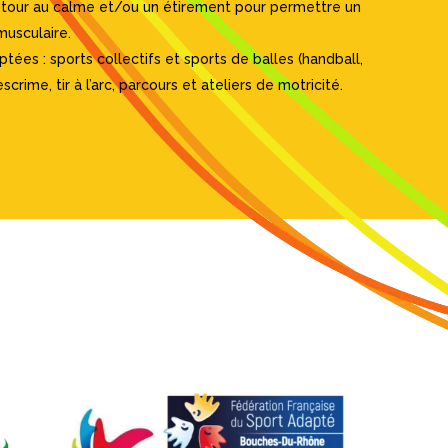
etour au calme et/ou un étirement pour permettre un
musculaire.
tées : sports collectifs et sports de balles (handball,
crime, tir à l’arc, parcours et ateliers de motricité.