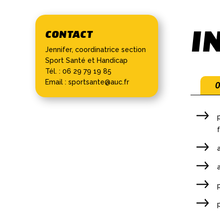
I
CONTACT
Jennifer, coordinatrice section
Sport Santé et Handicap
Tél. : 06 29 79 19 85
Email :
sportsante@auc.fr
O