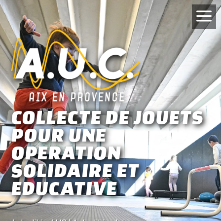
a
COLLECTE DE JOUETS
POUR UNE
OPERATION
SOLIDAIRE ET
EDUCATIVE