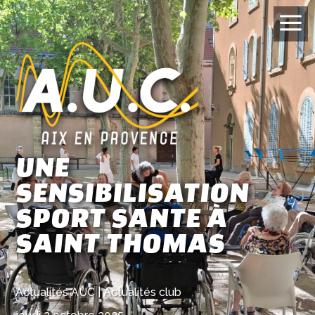
a
UNE
SENSIBILISATION
SPORT SANTE À
SAINT THOMAS
Actualités AUC
|
Actualités club