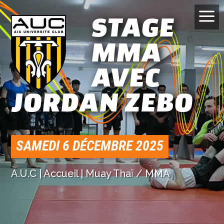
STAGE
a
MMA
AVEC
JORDAN ZEBO
SAMEDI 6 DÉCEMBRE 2025
A.U.C
|
Accueil
|
Muay Thaï / MMA