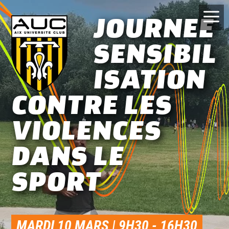
JOURNEE
a
SENSIBIL
ISATION
CONTRE LES
VIOLENCES
DANS LE
SPORT
MARDI 10 MARS | 9H30
-
16H30