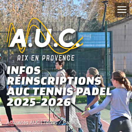
a
INFOS
RÉINSCRIPTIONS
AUC TENNIS PADEL
2025-2026
Actualités AUC
|
Tennis / Padel